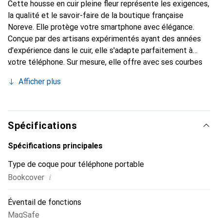
Cette housse en cuir pleine fleur représente les exigences,
la qualité et le savoir-faire de la boutique française
Noreve. Elle protège votre smartphone avec élégance.
Conçue par des artisans expérimentés ayant des années
d'expérience dans le cuir, elle s'adapte parfaitement à
votre téléphone. Sur mesure, elle offre avec ses courbes
délicates une véritable sensation de seconde peau. Elle
Afficher plus
devient un accessoire chic et indispensable pour votre
smartphone. La marque Noreve est reconnue
internationalement pour ses produits de haute qualité et
constitue un choix fiable pour les clients exigeants.
Spécifications
Spécifications principales
Type de coque pour téléphone portable
i
Bookcover
Éventail de fonctions
MagSafe