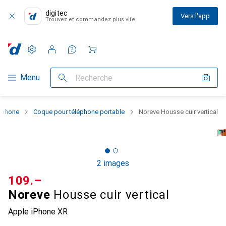
digitec
Vers l'app
Trouvez et commandez plus vite
Paramètres
Compte client
Listes de comparaison
Listes d'envies
Panier
Navigation par catégorie
Menu
Recherche
rtphone
Coque pour téléphone portable
Noreve Housse cuir vertical
2 images
CHF
109.–
Noreve
Housse cuir vertical
Apple iPhone XR