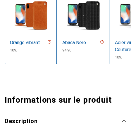
Orange vibrant
Abaca Nero
Acier vi
Coutur
CHF
109.–
CHF
94.90
CHF
109.–
Informations sur le produit
Description