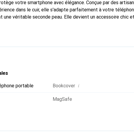
 protège votre smartphone avec élégance. Conçue par des artisa
rience dans le cuir, elle s'adapte parfaitement à votre téléphon
nt une véritable seconde peau. Elle devient un accessoire chic e
arque Noreve est reconnue internationalement pour ses produits
e pour une clientèle exigeante.
ales
i
éphone portable
Bookcover
MagSafe