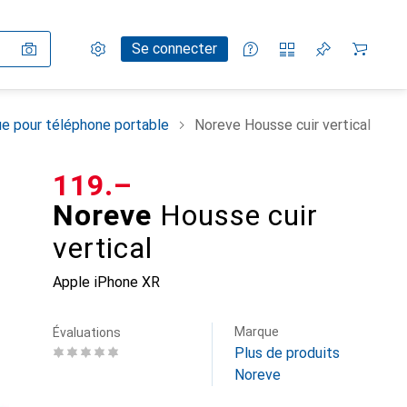
Paramètres
Compte client
Listes de comparaison
Listes d'envies
Panier
Se connecter
e pour téléphone portable
Noreve Housse cuir vertical
CHF
119.–
Noreve
Housse cuir
vertical
Apple iPhone XR
Marque
Évaluations
Plus de produits
Noreve