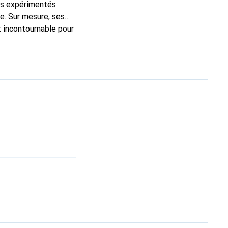
ns expérimentés
e. Sur mesure, ses
t incontournable pour
 de haute qualité et