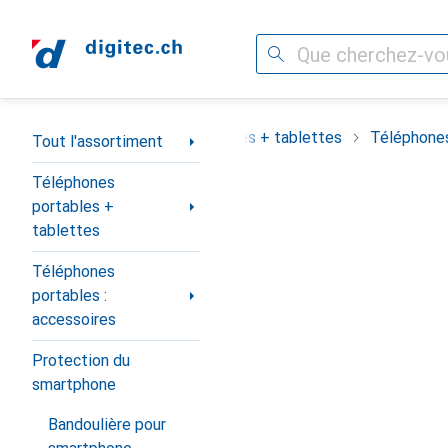
Recherche
Navigation par catégorie
assortiment
Téléphones portables + tablettes
Téléphones
Tout l'assortiment
Téléphones
portables +
tablettes
Téléphones
portables :
accessoires
Protection du
smartphone
Bandoulière pour