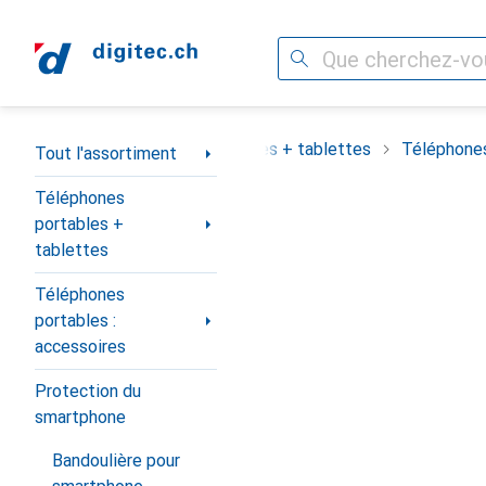
Recherche
Navigation par catégorie
assortiment
Téléphones portables + tablettes
Téléphones
Tout l'assortiment
Téléphones
portables +
tablettes
Téléphones
portables :
accessoires
Protection du
smartphone
Bandoulière pour