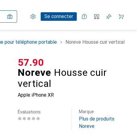
Paramètres
Compte client
Listes de comparaison
Listes d'envies
Panier
Se connecter
e pour téléphone portable
Noreve Housse cuir vertical
CHF
57.90
Noreve
Housse cuir
vertical
Apple iPhone XR
Marque
Évaluations
Plus de produits
Noreve