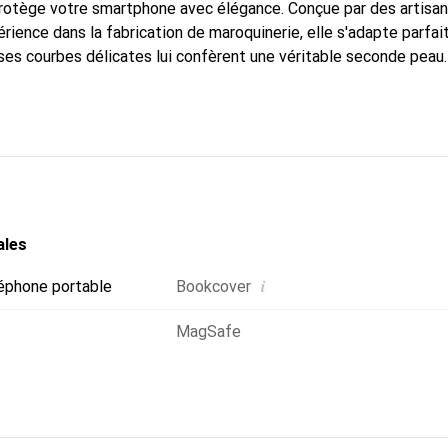
 protège votre smartphone avec élégance. Conçue par des artisa
rience dans la fabrication de maroquinerie, elle s'adapte parfa
ses courbes délicates lui confèrent une véritable seconde peau.
dispensable pour votre smartphone. La marque Noreve est recon
ses produits de haute qualité et constitue un choix fiable pour 
ales
i
éphone portable
Bookcover
MagSafe