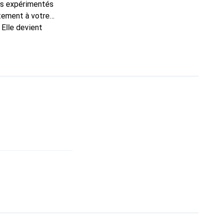
ns expérimentés
itement à votre
 Elle devient
nue
une clientèle