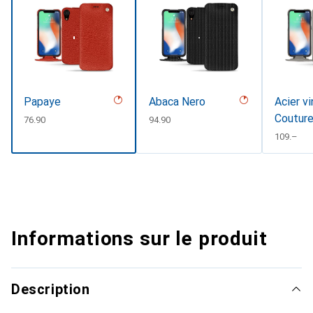
Papaye
Abaca Nero
Acier vi
Coutur
CHF
76.90
CHF
94.90
CHF
109.–
Informations sur le produit
Description