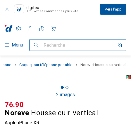
digitec
Vers l'app
Trouvez et commandez plus vite
Paramètres
Compte client
Listes de comparaison
Listes d'envies
Panier
Navigation par catégorie
Menu
Recherche
rtphone
Coque pour téléphone portable
Noreve Housse cuir vertical
2 images
CHF
76.90
Noreve
Housse cuir vertical
Apple iPhone XR