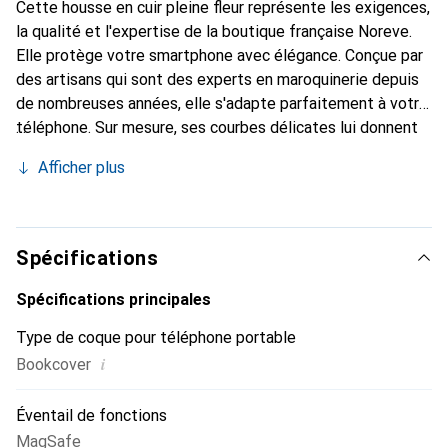
Cette housse en cuir pleine fleur représente les exigences,
la qualité et l'expertise de la boutique française Noreve.
Elle protège votre smartphone avec élégance. Conçue par
des artisans qui sont des experts en maroquinerie depuis
de nombreuses années, elle s'adapte parfaitement à votre
téléphone. Sur mesure, ses courbes délicates lui donnent
une véritable seconde peau. Elle devient un accessoire
Afficher plus
chic et indispensable pour votre smartphone. Reconnaître
internationalement pour ses produits de haute qualité, la
marque Noreve est un choix sûr pour une clientèle
exigeante.
Spécifications
Spécifications principales
Type de coque pour téléphone portable
i
Bookcover
Éventail de fonctions
MagSafe