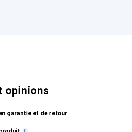
t opinions
en garantie et de retour
produit
0