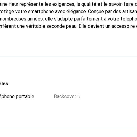
ine fleur représente les exigences, la qualité et le savoir-faire 
protège votre smartphone avec élégance. Conçue par des artisa
nombreuses années, elle s'adapte parfaitement à votre télépho
onfèrent une véritable seconde peau. Elle devient un accessoire 
Reconnaître internationalement pour ses produits de haute qual
 pour une clientèle exigeante.
ales
i
éphone portable
Backcover