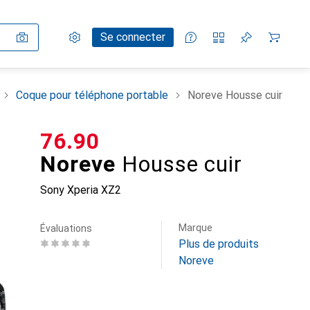
Paramètres
Compte client
Listes de comparaison
Listes d'envies
Panier
Se connecter
Coque pour téléphone portable
Noreve Housse cuir
CHF
76.90
Noreve
Housse cuir
Sony Xperia XZ2
Marque
Évaluations
Plus de produits
Noreve