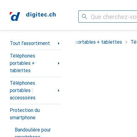
Recherche
Navigation par catégorie
Tout l'assortiment
Téléphones portables + tablettes
Té
Tout l'assortiment
Téléphones
portables +
tablettes
Téléphones
portables :
accessoires
Protection du
smartphone
Bandoulière pour