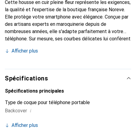
Cette housse en cuir pleine fleur représente les exigences,
la qualité et l'expertise de la boutique française Noreve.
Elle protège votre smartphone avec élégance. Conçue par
des artisans experts en maroquinerie depuis de
nombreuses années, elle s'adapte parfaitement à votre
téléphone. Sur mesure, ses courbes délicates lui confèrent
une véritable seconde peau. Elle devient l'accessoire chic
Afficher plus
et indispensable pour votre smartphone. Reconnaître
internationalement pour ses produits de haute qualité, la
marque Noreve est un choix sûr pour une clientèle
exigeante.
Spécifications
Spécifications principales
Type de coque pour téléphone portable
i
Backcover
Afficher plus