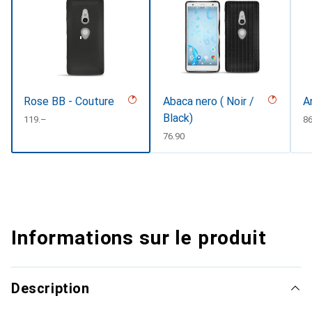
Rose BB - Couture
Abaca nero ( Noir /
A
Black)
CHF
119.–
C
86
CHF
76.90
Informations sur le produit
Description