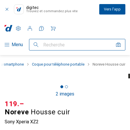
digitec
Vers l'app
Trouvez et commandez plus vite
Paramètres
Compte client
Listes de comparaison
Listes d'envies
Panier
Navigation par catégorie
Menu
Recherche
 du smartphone
Coque pour téléphone portable
Noreve Housse cuir
2 images
CHF
119.–
Noreve
Housse cuir
Sony Xperia XZ2