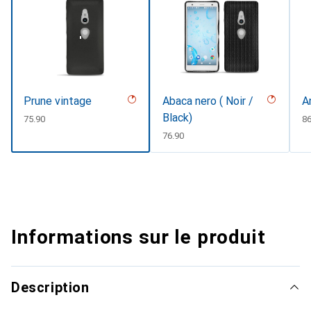
Prune vintage
Abaca nero ( Noir /
A
Black)
CHF
75.90
C
86
CHF
76.90
Informations sur le produit
Description