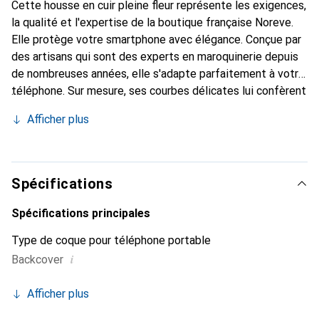
Cette housse en cuir pleine fleur représente les exigences,
la qualité et l'expertise de la boutique française Noreve.
Elle protège votre smartphone avec élégance. Conçue par
des artisans qui sont des experts en maroquinerie depuis
de nombreuses années, elle s'adapte parfaitement à votre
téléphone. Sur mesure, ses courbes délicates lui confèrent
une véritable seconde peau. Elle devient un accessoire
Afficher plus
chic et indispensable pour votre smartphone. Reconnaître
internationalement pour ses produits de haute qualité, la
marque Noreve est un choix sûr pour une clientèle
exigeante.
Spécifications
Spécifications principales
Type de coque pour téléphone portable
i
Backcover
Afficher plus