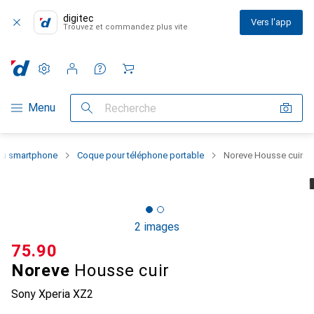
digitec
Vers l'app
Trouvez et commandez plus vite
Paramètres
Compte client
Listes de comparaison
Listes d'envies
Panier
Navigation par catégorie
Menu
Recherche
 du smartphone
Coque pour téléphone portable
Noreve Housse cuir
2 images
CHF
75.90
Noreve
Housse cuir
Sony Xperia XZ2