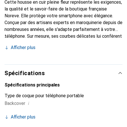
Cette housse en cuir pleine fleur représente les exigences,
la qualité et le savoir-faire de la boutique française
Noreve. Elle protège votre smartphone avec élégance.
Conçue par des artisans experts en maroquinerie depuis de
nombreuses années, elle s'adapte parfaitement à votre
téléphone. Sur mesure, ses courbes délicates lui confèrent
une véritable seconde peau. Elle devient l'accessoire chic
Afficher plus
et indispensable pour votre smartphone. Reconnaître
internationalement pour ses produits de haute qualité, la
marque Noreve est un choix sûr pour une clientèle
exigeante.
Spécifications
Spécifications principales
Type de coque pour téléphone portable
i
Backcover
Afficher plus