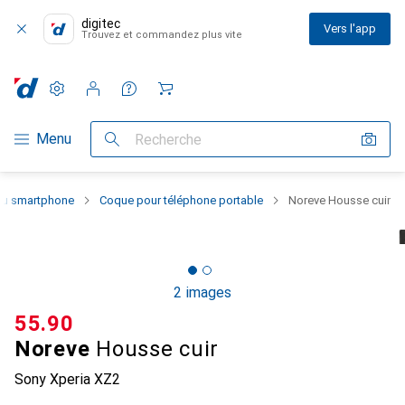
digitec
Vers l'app
Trouvez et commandez plus vite
Paramètres
Compte client
Listes de comparaison
Listes d'envies
Panier
Navigation par catégorie
Menu
Recherche
 du smartphone
Coque pour téléphone portable
Noreve Housse cuir
2 images
CHF
55.90
Noreve
Housse cuir
Sony Xperia XZ2