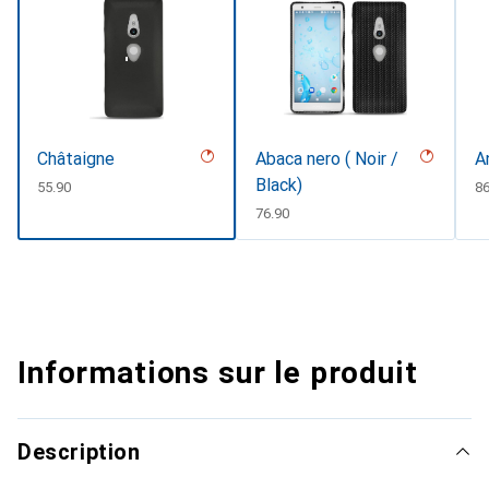
Châtaigne
Abaca nero ( Noir /
A
Black)
CHF
55.90
C
86
CHF
76.90
Informations sur le produit
Description