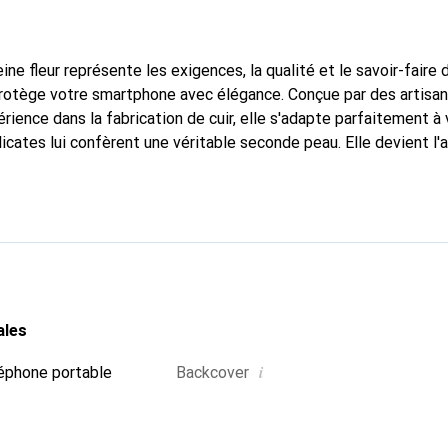
ine fleur représente les exigences, la qualité et le savoir-faire 
 protège votre smartphone avec élégance. Conçue par des artisa
rience dans la fabrication de cuir, elle s'adapte parfaitement à
icates lui confèrent une véritable seconde peau. Elle devient l'
 smartphone. Reconnaissable à l'international pour ses produits 
oix fiable pour une clientèle exigeante.
ales
i
éphone portable
Backcover