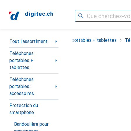
Recherche
Navigation par catégorie
Tout l'assortiment
Téléphones portables + tablettes
Té
Tout l'assortiment
Téléphones
portables +
tablettes
Téléphones
portables :
accessoires
Protection du
smartphone
Bandoulière pour