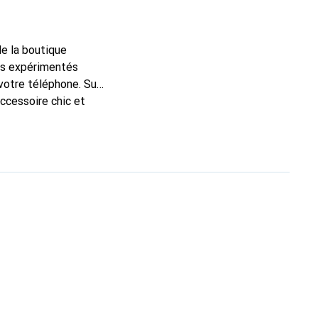
de la boutique
ns expérimentés
 votre téléphone. Sur
accessoire chic et
de haute qualité, la