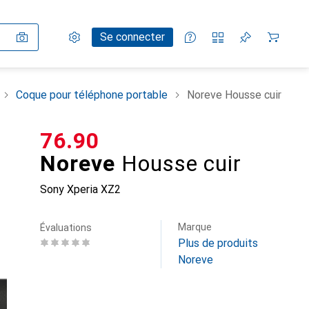
Paramètres
Compte client
Listes de comparaison
Listes d'envies
Panier
Se connecter
Coque pour téléphone portable
Noreve Housse cuir
CHF
76.90
Noreve
Housse cuir
Sony Xperia XZ2
Marque
Évaluations
Plus de produits
Noreve