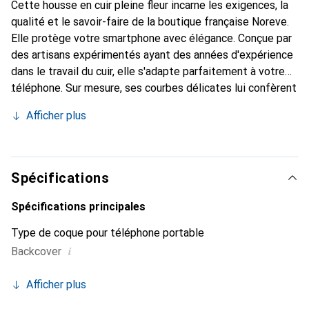
Cette housse en cuir pleine fleur incarne les exigences, la
qualité et le savoir-faire de la boutique française Noreve.
Elle protège votre smartphone avec élégance. Conçue par
des artisans expérimentés ayant des années d'expérience
dans le travail du cuir, elle s'adapte parfaitement à votre
téléphone. Sur mesure, ses courbes délicates lui confèrent
une véritable seconde peau. Elle devient l'accessoire chic
Afficher plus
et indispensable pour votre smartphone. Reconnaissable à
l'international pour ses produits de haute qualité, la
marque Noreve est un choix fiable pour une clientèle
exigeante.
Spécifications
Spécifications principales
Type de coque pour téléphone portable
i
Backcover
Afficher plus