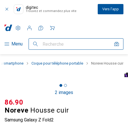
digitec
Vers l'app
Trouvez et commandez plus vite
Paramètres
Compte client
Listes de comparaison
Listes d'envies
Panier
Navigation par catégorie
Menu
Recherche
 du smartphone
Coque pour téléphone portable
Noreve Housse cuir
2 images
CHF
86.90
Noreve
Housse cuir
Samsung Galaxy Z Fold2