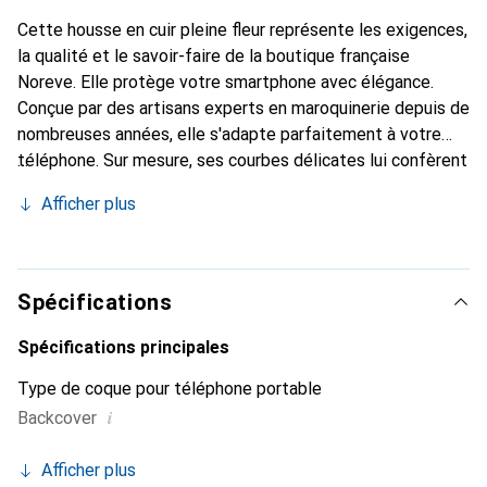
Cette housse en cuir pleine fleur représente les exigences,
la qualité et le savoir-faire de la boutique française
Noreve. Elle protège votre smartphone avec élégance.
Conçue par des artisans experts en maroquinerie depuis de
nombreuses années, elle s'adapte parfaitement à votre
téléphone. Sur mesure, ses courbes délicates lui confèrent
une véritable seconde peau. Elle devient l'accessoire chic
Afficher plus
et indispensable de votre smartphone. Reconnaître
internationalement pour ses produits de haute qualité, la
marque Noreve est un choix sûr pour une clientèle
exigeante.
Spécifications
Spécifications principales
Type de coque pour téléphone portable
i
Backcover
Afficher plus