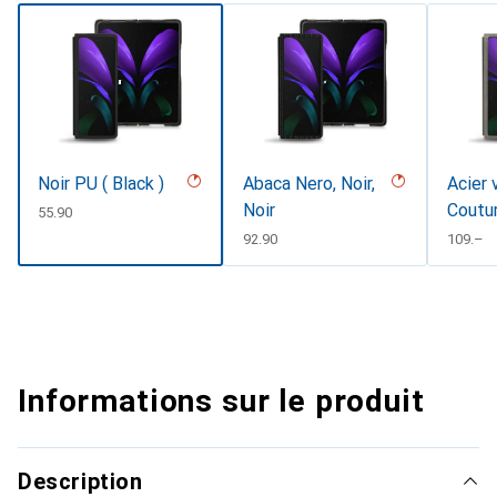
Noir PU ( Black )
Abaca Nero, Noir,
Acier 
Noir
Coutu
CHF
55.90
CHF
92.90
CHF
109.–
Informations sur le produit
Description