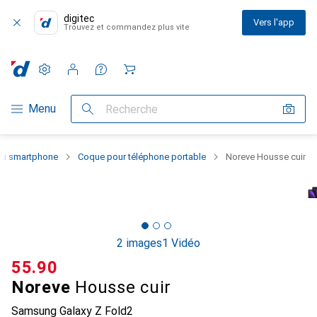
digitec
Vers l'app
Trouvez et commandez plus vite
Paramètres
Compte client
Listes de comparaison
Listes d'envies
Panier
Navigation par catégorie
Menu
Recherche
 du smartphone
Coque pour téléphone portable
Noreve Housse cuir
2 images
1 Vidéo
CHF
55.90
Noreve
Housse cuir
Samsung Galaxy Z Fold2