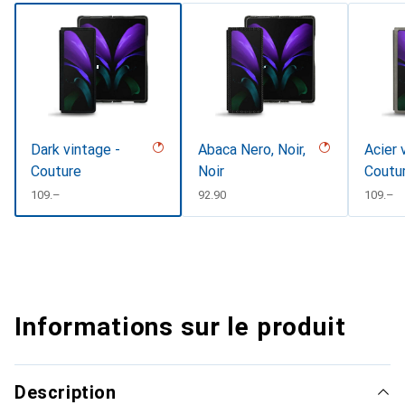
Dark vintage -
Abaca Nero, Noir,
Acier 
Couture
Noir
Coutu
CHF
109.–
CHF
92.90
CHF
109.–
Informations sur le produit
Description