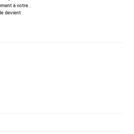
tement à votre
le devient
nt pour ses produits