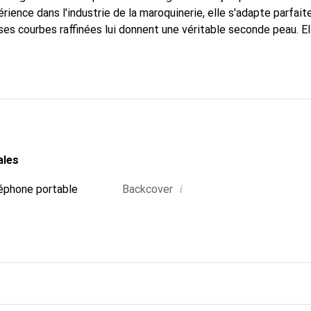
rience dans l'industrie de la maroquinerie, elle s'adapte parfai
ses courbes raffinées lui donnent une véritable seconde peau. El
dispensable pour votre smartphone. Reconnaître internationaleme
que Noreve est un choix fiable pour une clientèle exigeante.
ales
i
éphone portable
Backcover