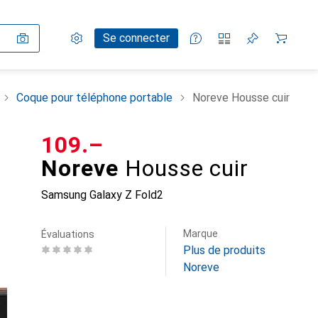
Paramètres
Compte client
Listes de comparaison
Listes d'envies
Panier
Se connecter
Coque pour téléphone portable
Noreve Housse cuir
CHF
109.–
Noreve
Housse cuir
Samsung Galaxy Z Fold2
Marque
Évaluations
Plus de produits
Noreve