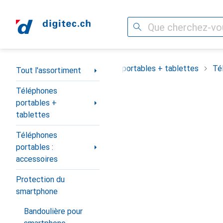
Recherche
Navigation par catégorie
Tout l'assortiment
Téléphones portables + tablettes
Té
Tout l'assortiment
Téléphones
portables +
tablettes
Téléphones
portables :
accessoires
Protection du
smartphone
Bandoulière pour