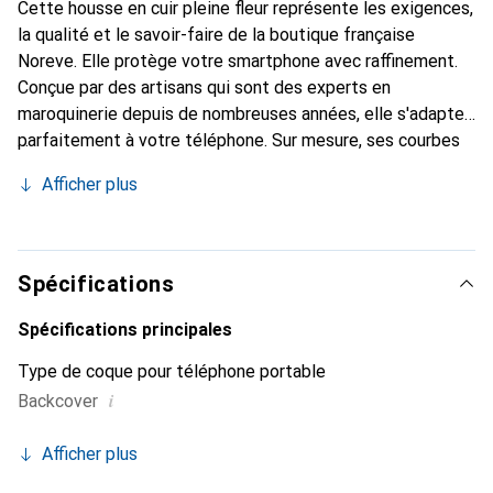
Cette housse en cuir pleine fleur représente les exigences,
la qualité et le savoir-faire de la boutique française
Noreve. Elle protège votre smartphone avec raffinement.
Conçue par des artisans qui sont des experts en
maroquinerie depuis de nombreuses années, elle s'adapte
parfaitement à votre téléphone. Sur mesure, ses courbes
délicates lui confèrent une véritable seconde peau. Elle
Afficher plus
devient un accessoire chic et essentiel de votre
smartphone. Reconnaître internationalement pour ses
produits de haute qualité, la marque Noreve est un choix
sûr pour une clientèle exigeante.
Spécifications
Spécifications principales
Type de coque pour téléphone portable
i
Backcover
Afficher plus