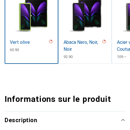
Vert olive
Abaca Nero, Noir,
Acier 
Noir
Coutu
CHF
65.90
CHF
92.90
CHF
109.–
Informations sur le produit
Description