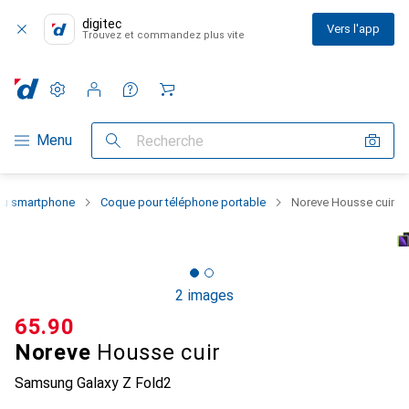
digitec
Vers l'app
Trouvez et commandez plus vite
Paramètres
Compte client
Listes de comparaison
Listes d'envies
Panier
Navigation par catégorie
Menu
Recherche
 du smartphone
Coque pour téléphone portable
Noreve Housse cuir
2 images
CHF
65.90
Noreve
Housse cuir
Samsung Galaxy Z Fold2