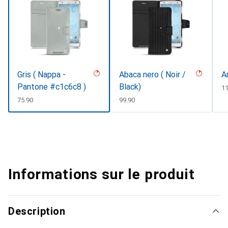
Gris ( Nappa -
Abaca nero ( Noir /
A
Pantone #c1c6c8 )
Black)
C
11
CHF
75.90
CHF
99.90
Informations sur le produit
Description