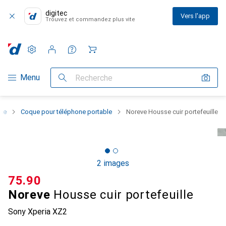
digitec
Vers l'app
Trouvez et commandez plus vite
Paramètres
Compte client
Listes de comparaison
Listes d'envies
Panier
Navigation par catégorie
Menu
Recherche
one
Coque pour téléphone portable
Noreve Housse cuir portefeuille
2 images
CHF
75.90
Noreve
Housse cuir portefeuille
Sony Xperia XZ2