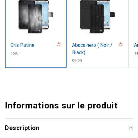
Gris Patine
Abaca nero ( Noir /
A
Black)
CHF
159.–
C
11
CHF
99.90
Informations sur le produit
Description