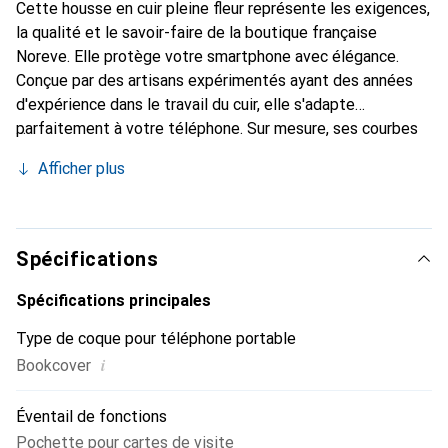
Cette housse en cuir pleine fleur représente les exigences,
la qualité et le savoir-faire de la boutique française
Noreve. Elle protège votre smartphone avec élégance.
Conçue par des artisans expérimentés ayant des années
d'expérience dans le travail du cuir, elle s'adapte
parfaitement à votre téléphone. Sur mesure, ses courbes
délicates lui confèrent une véritable seconde peau. Elle
Afficher plus
devient l'accessoire chic et indispensable pour votre
smartphone. La marque Noreve est reconnue
internationalement pour ses produits de haute qualité et
constitue un choix fiable pour une clientèle exigeante.
Spécifications
Spécifications principales
Type de coque pour téléphone portable
i
Bookcover
Éventail de fonctions
Pochette pour cartes de visite