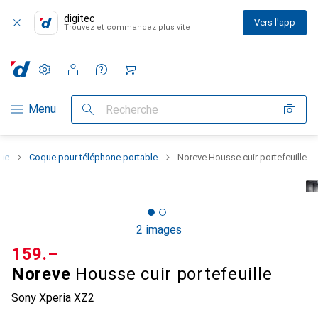
digitec
Vers l'app
Trouvez et commandez plus vite
Paramètres
Compte client
Listes de comparaison
Listes d'envies
Panier
Navigation par catégorie
Menu
Recherche
one
Coque pour téléphone portable
Noreve Housse cuir portefeuille
2 images
CHF
159.–
Noreve
Housse cuir portefeuille
Sony Xperia XZ2