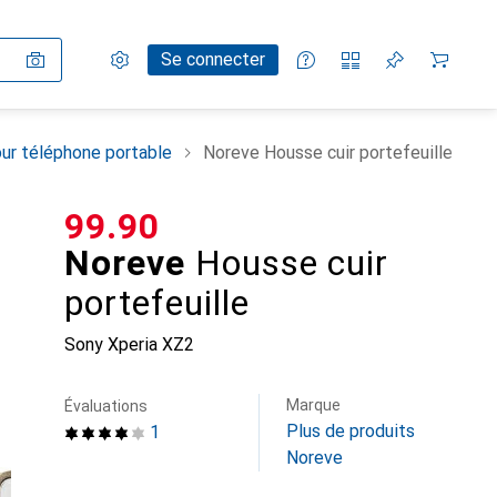
Paramètres
Compte client
Listes de comparaison
Listes d'envies
Panier
Se connecter
ur téléphone portable
Noreve Housse cuir portefeuille
CHF
99.90
Noreve
Housse cuir
portefeuille
Sony Xperia XZ2
Marque
Évaluations
Plus de produits
1
Noreve