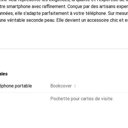
tre smartphone avec raffinement. Conçue par des artisans expe
nnées, elle s'adapte parfaitement à votre téléphone. Sur mesur
une véritable seconde peau. Elle devient un accessoire chic et e
 internationalement pour ses produits de haute qualité, la mar
tèle exigeante.
ales
i
éphone portable
Bookcover
Pochette pour cartes de visite