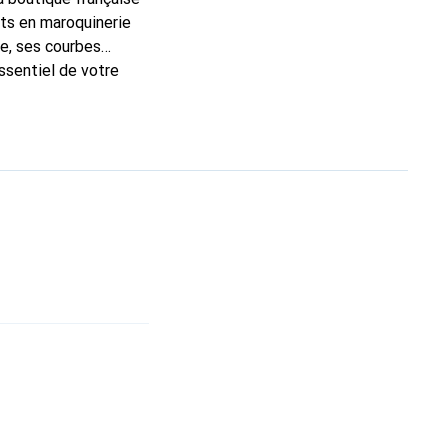
rts en maroquinerie
e, ses courbes
ssentiel de votre
que Noreve est un