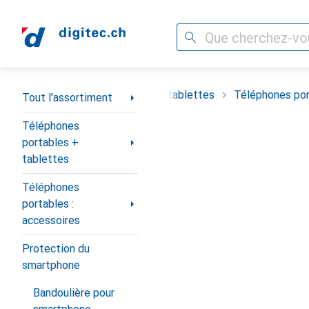
Recherche
Navigation par catégorie
timent
Téléphones portables + tablettes
Téléphones por
Tout l'assortiment
Téléphones
portables +
tablettes
Téléphones
portables :
accessoires
Protection du
smartphone
Bandoulière pour