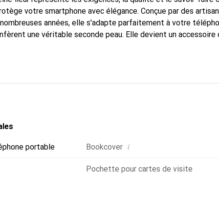
protège votre smartphone avec élégance. Conçue par des artisa
nombreuses années, elle s'adapte parfaitement à votre télépho
onfèrent une véritable seconde peau. Elle devient un accessoire 
Reconnaître internationalement pour ses produits de haute qual
 pour une clientèle exigeante.
ales
i
éphone portable
Bookcover
Pochette pour cartes de visite