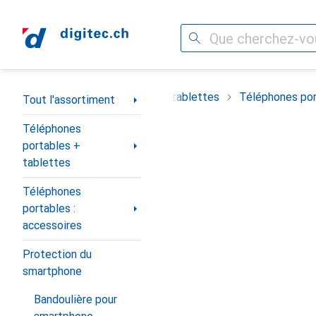
Recherche
Navigation par catégorie
timent
Téléphones portables + tablettes
Téléphones por
Tout l'assortiment
Téléphones
portables +
tablettes
Téléphones
portables :
accessoires
Protection du
smartphone
Bandoulière pour