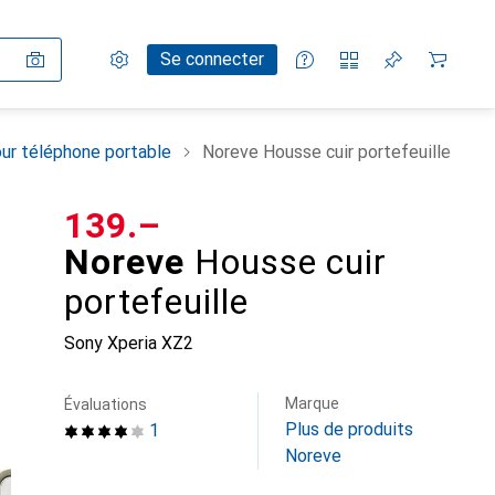
Paramètres
Compte client
Listes de comparaison
Listes d'envies
Panier
Se connecter
ur téléphone portable
Noreve Housse cuir portefeuille
CHF
139.–
Noreve
Housse cuir
portefeuille
Sony Xperia XZ2
Marque
Évaluations
Plus de produits
1
Noreve