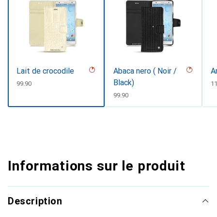
Lait de crocodile
Abaca nero ( Noir /
A
Black)
CHF
99.90
C
11
CHF
99.90
Informations sur le produit
Description