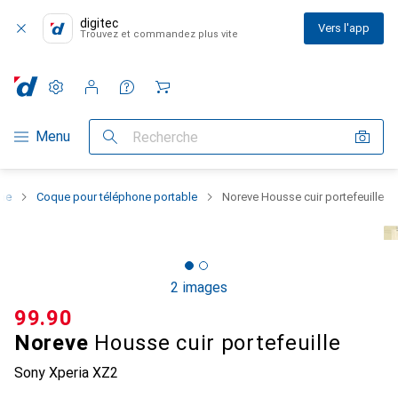
digitec
Vers l'app
Trouvez et commandez plus vite
Paramètres
Compte client
Listes de comparaison
Listes d'envies
Panier
Navigation par catégorie
Menu
Recherche
one
Coque pour téléphone portable
Noreve Housse cuir portefeuille
2 images
CHF
99.90
Noreve
Housse cuir portefeuille
Sony Xperia XZ2