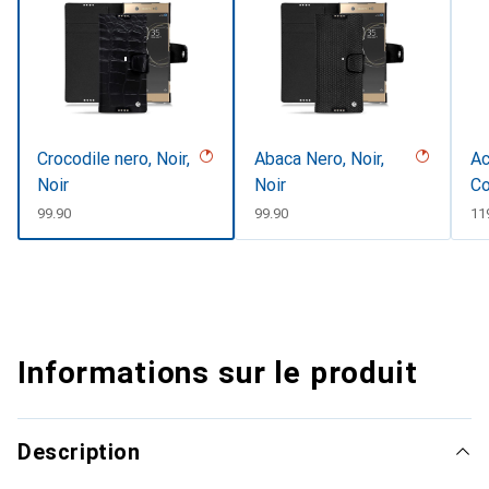
Crocodile nero, Noir,
Abaca Nero, Noir,
Ac
Noir
Noir
Co
CHF
99.90
CHF
99.90
CH
11
Informations sur le produit
Description