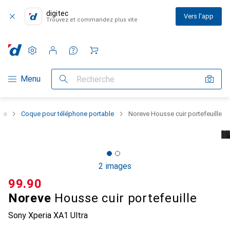
digitec
Vers l'app
Trouvez et commandez plus vite
Paramètres
Compte client
Listes de comparaison
Listes d'envies
Panier
Navigation par catégorie
Menu
Recherche
one
Coque pour téléphone portable
Noreve Housse cuir portefeuille
2 images
CHF
99.90
Noreve
Housse cuir portefeuille
Sony Xperia XA1 Ultra