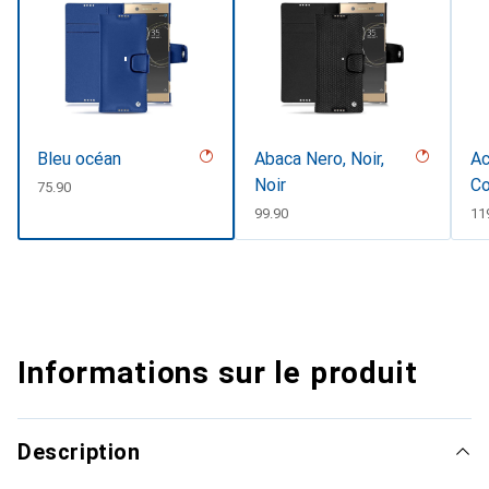
Bleu océan
Abaca Nero, Noir,
Ac
Noir
Co
CHF
75.90
CHF
99.90
CH
11
Informations sur le produit
Description