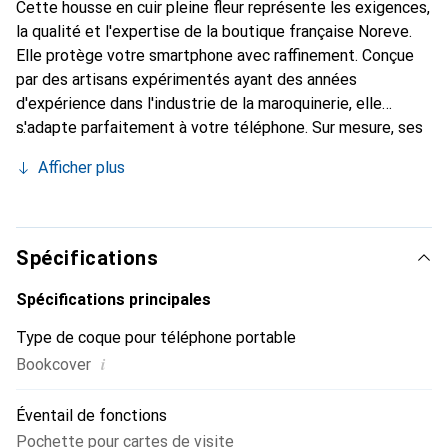
Cette housse en cuir pleine fleur représente les exigences,
la qualité et l'expertise de la boutique française Noreve.
Elle protège votre smartphone avec raffinement. Conçue
par des artisans expérimentés ayant des années
d'expérience dans l'industrie de la maroquinerie, elle
s'adapte parfaitement à votre téléphone. Sur mesure, ses
courbes délicates lui confèrent une véritable seconde
Afficher plus
peau. Elle devient l'accessoire chic et indispensable pour
votre smartphone. Reconnaître internationalement pour
ses produits de haute qualité, la marque Noreve est un
choix fiable pour une clientèle exigeante.
Spécifications
Spécifications principales
Type de coque pour téléphone portable
i
Bookcover
Éventail de fonctions
Pochette pour cartes de visite