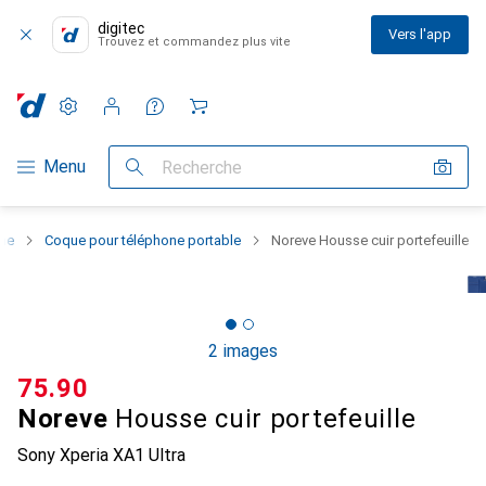
digitec
Vers l'app
Trouvez et commandez plus vite
Paramètres
Compte client
Listes de comparaison
Listes d'envies
Panier
Navigation par catégorie
Menu
Recherche
one
Coque pour téléphone portable
Noreve Housse cuir portefeuille
2 images
CHF
75.90
Noreve
Housse cuir portefeuille
Sony Xperia XA1 Ultra