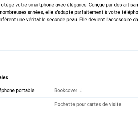
protège votre smartphone avec élégance. Conçue par des artisa
nombreuses années, elle s'adapte parfaitement à votre télépho
nfèrent une véritable seconde peau. Elle devient l'accessoire ch
Reconnaître internationalement pour ses produits de haute qual
 pour une clientèle exigeante.
ales
i
éphone portable
Bookcover
Pochette pour cartes de visite