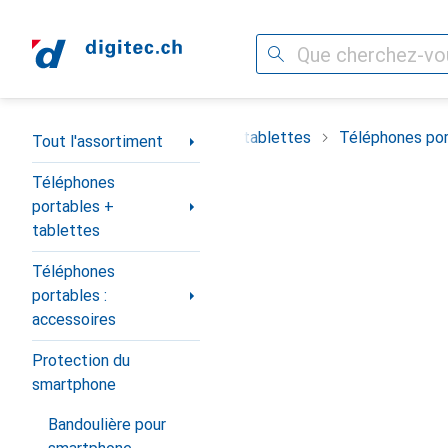
Recherche
Navigation par catégorie
timent
Téléphones portables + tablettes
Téléphones por
Tout l'assortiment
Téléphones
portables +
tablettes
Téléphones
portables :
accessoires
Protection du
smartphone
Bandoulière pour