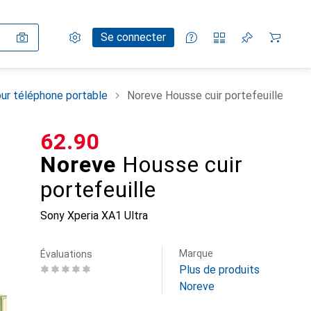
Paramètres
Compte client
Listes de comparaison
Listes d'envies
Panier
Se connecter
ur téléphone portable
Noreve Housse cuir portefeuille
CHF
62.90
Noreve
Housse cuir
portefeuille
Sony Xperia XA1 Ultra
Marque
Évaluations
Plus de produits
Noreve