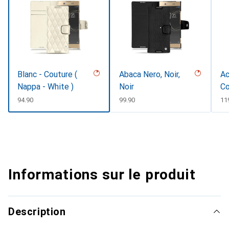
Blanc - Couture (
Abaca Nero, Noir,
Ac
Nappa - White )
Noir
Co
CHF
94.90
CHF
99.90
CH
11
Informations sur le produit
Description