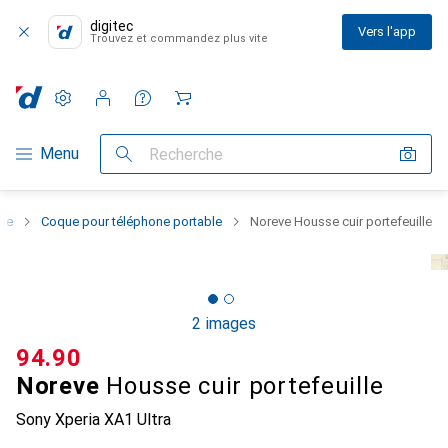
digitec
Vers l'app
Trouvez et commandez plus vite
Paramètres
Compte client
Listes de comparaison
Listes d'envies
Panier
Navigation par catégorie
Menu
Recherche
one
Coque pour téléphone portable
Noreve Housse cuir portefeuille
2 images
CHF
94.90
Noreve
Housse cuir portefeuille
Sony Xperia XA1 Ultra