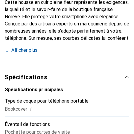
Cette housse en cuir pleine fleur représente les exigences,
la qualité et le savoir-faire de la boutique française
Noreve. Elle protège votre smartphone avec élégance.
Conçue par des artisans experts en maroquinerie depuis de
nombreuses années, elle s'adapte parfaitement à votre
téléphone. Sur mesure, ses courbes délicates lui confèrent
une véritable seconde peau. Elle devient l'accessoire chic
Afficher plus
et indispensable de votre smartphone. Reconnaître à
l'international pour ses produits de haute qualité, la
marque Noreve est un choix sûr pour une clientèle
exigeante.
Spécifications
Spécifications principales
Type de coque pour téléphone portable
i
Bookcover
Éventail de fonctions
Pochette pour cartes de visite