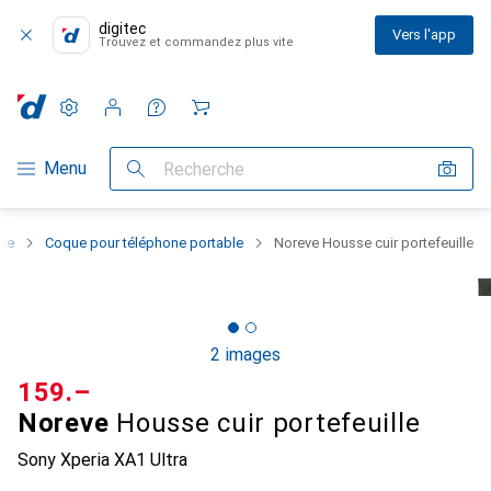
digitec
Vers l'app
Trouvez et commandez plus vite
Paramètres
Compte client
Listes de comparaison
Listes d'envies
Panier
Navigation par catégorie
Menu
Recherche
one
Coque pour téléphone portable
Noreve Housse cuir portefeuille
2 images
CHF
159.–
Noreve
Housse cuir portefeuille
Sony Xperia XA1 Ultra