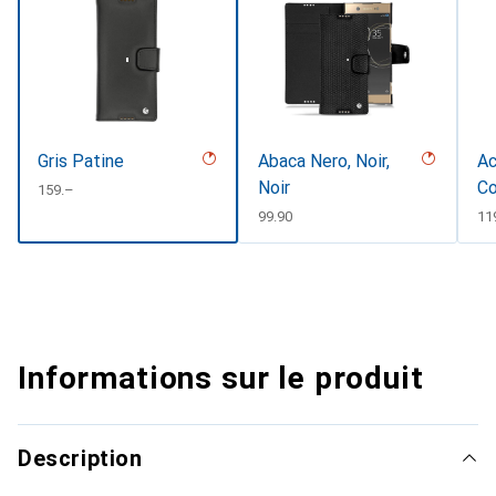
Gris Patine
Abaca Nero, Noir,
Ac
Noir
Co
CHF
159.–
CHF
99.90
CH
11
Informations sur le produit
Description