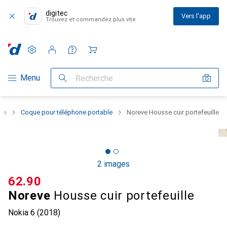
digitec
Vers l'app
Trouvez et commandez plus vite
Paramètres
Compte client
Listes de comparaison
Listes d'envies
Panier
Navigation par catégorie
Menu
Recherche
one
Coque pour téléphone portable
Noreve Housse cuir portefeuille
2 images
CHF
62.90
Noreve
Housse cuir portefeuille
Nokia 6 (2018)