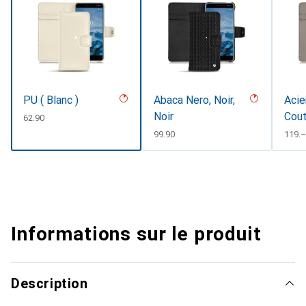
PU ( Blanc )
Abaca Nero, Noir,
Acie
Noir
Cout
CHF
62.90
CHF
99.90
CHF
119.
Informations sur le produit
Description