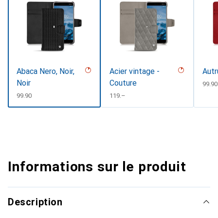
Abaca Nero, Noir,
Acier vintage -
Autr
Noir
Couture
CHF
99.90
CHF
99.90
CHF
119.–
Informations sur le produit
Description