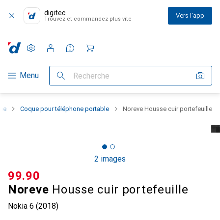
digitec
Vers l'app
Trouvez et commandez plus vite
Paramètres
Compte client
Listes de comparaison
Listes d'envies
Panier
Navigation par catégorie
Menu
Recherche
one
Coque pour téléphone portable
Noreve Housse cuir portefeuille
2 images
CHF
99.90
Noreve
Housse cuir portefeuille
Nokia 6 (2018)