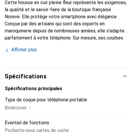
Cette housse en cuir pleine fleur représente les exigences,
la qualité et le savoir-faire de la boutique française
Noreve. Elle protège votre smartphone avec élégance.
Conçue par des artisans qui sont des experts en
maroquinerie depuis de nombreuses années, elle s'adapte
parfaitement à votre téléphone. Sur mesure, ses courbes
délicates lui confèrent une véritable seconde peau. Elle
Afficher plus
devient l'accessoire chic et indispensable de votre
smartphone. Reconnaître internationalement pour ses
produits de haute qualité, la marque Noreve est un choix
sûr pour une clientèle exigeante.
Spécifications
Spécifications principales
Type de coque pour téléphone portable
i
Bookcover
Éventail de fonctions
Pochette pour cartes de visite