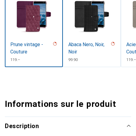
Prune vintage -
Abaca Nero, Noir,
Acie
Couture
Noir
Cout
CHF
119.–
CHF
99.90
CHF
119.
Informations sur le produit
Description