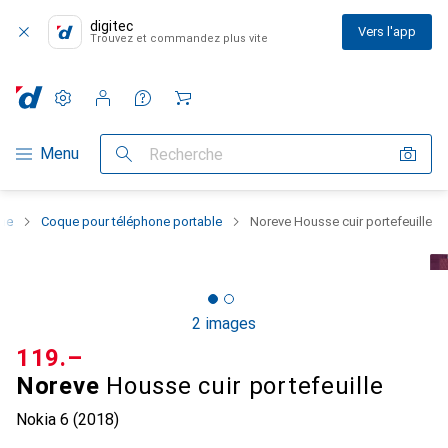
digitec
Vers l'app
Trouvez et commandez plus vite
Paramètres
Compte client
Listes de comparaison
Listes d'envies
Panier
Navigation par catégorie
Menu
Recherche
one
Coque pour téléphone portable
Noreve Housse cuir portefeuille
2 images
CHF
119.–
Noreve
Housse cuir portefeuille
Nokia 6 (2018)