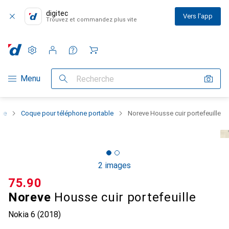
digitec
Vers l'app
Trouvez et commandez plus vite
Paramètres
Compte client
Listes de comparaison
Listes d'envies
Panier
Navigation par catégorie
Menu
Recherche
one
Coque pour téléphone portable
Noreve Housse cuir portefeuille
2 images
CHF
75.90
Noreve
Housse cuir portefeuille
Nokia 6 (2018)