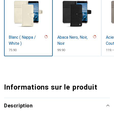
Blanc ( Nappa /
Abaca Nero, Noir,
Acie
White )
Noir
Cout
CHF
75.90
CHF
99.90
CHF
119.
Informations sur le produit
Description