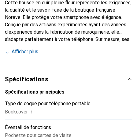
Cette housse en cuir pleine fleur représente les exigences,
la qualité et le savoir-faire de la boutique française
Noreve. Elle protège votre smartphone avec élégance.
Conçue par des artisans expérimentés ayant des années
d'expérience dans la fabrication de maroquinerie, elle
s'adapte parfaitement à votre téléphone. Sur mesure, ses
courbes délicates lui confèrent une véritable seconde
Afficher plus
peau. Elle devient l'accessoire chic et indispensable pour
votre smartphone. Reconnaître à l'international pour ses
produits de haute qualité, la marque Noreve est un choix
fiable pour une clientèle exigeante.
Spécifications
Spécifications principales
Type de coque pour téléphone portable
i
Bookcover
Éventail de fonctions
Pochette pour cartes de visite