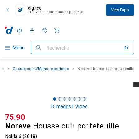
digitec
Vers l'app
Trouvez et commandez plus vite
Paramètres
Compte client
Listes de comparaison
Listes d'envies
Panier
Navigation par catégorie
Menu
Recherche
one
Coque pour téléphone portable
Noreve Housse cuir portefeuille
8 images
1 Vidéo
CHF
75.90
Noreve
Housse cuir portefeuille
Nokia 6 (2018)