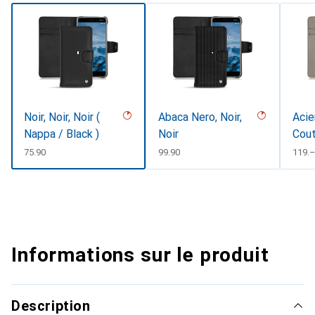
Noir, Noir, Noir (
Abaca Nero, Noir,
Acie
Nappa / Black )
Noir
Cout
CHF
75.90
CHF
99.90
CHF
119.
Informations sur le produit
Description