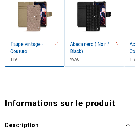
Taupe vintage -
Abaca nero ( Noir /
Ac
Couture
Black)
Co
CHF
119.–
CHF
99.90
CH
11
Informations sur le produit
Description