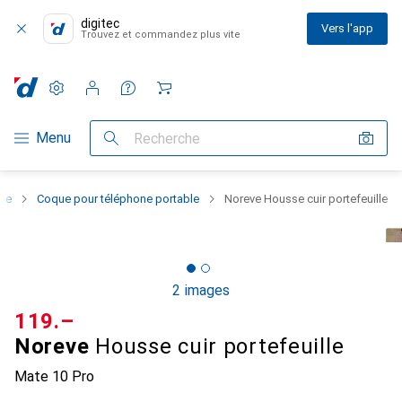
digitec
Vers l'app
Trouvez et commandez plus vite
Paramètres
Compte client
Listes de comparaison
Listes d'envies
Panier
Navigation par catégorie
Menu
Recherche
one
Coque pour téléphone portable
Noreve Housse cuir portefeuille
2 images
CHF
119.–
Noreve
Housse cuir portefeuille
Mate 10 Pro