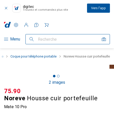
digitec
Vers l'app
Trouvez et commandez plus vite
Paramètres
Compte client
Listes de comparaison
Listes d'envies
Panier
Navigation par catégorie
Menu
Recherche
one
Coque pour téléphone portable
Noreve Housse cuir portefeuille
2 images
CHF
75.90
Noreve
Housse cuir portefeuille
Mate 10 Pro