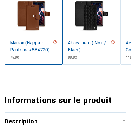
Marron (Nappa -
Abaca nero ( Noir /
Ac
Pantone #8B4720)
Black)
Co
CHF
75.90
CHF
99.90
CH
11
Informations sur le produit
Description