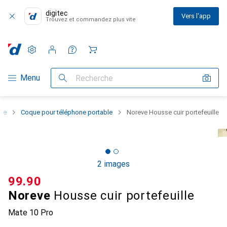
digitec
Vers l'app
Trouvez et commandez plus vite
Paramètres
Compte client
Listes de comparaison
Listes d'envies
Panier
Navigation par catégorie
Menu
Recherche
one
Coque pour téléphone portable
Noreve Housse cuir portefeuille
2 images
CHF
99.90
Noreve
Housse cuir portefeuille
Mate 10 Pro