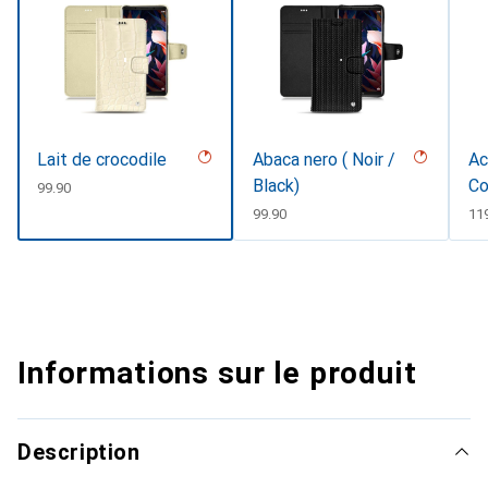
Lait de crocodile
Abaca nero ( Noir /
Ac
Black)
Co
CHF
99.90
CHF
99.90
CH
11
Informations sur le produit
Description