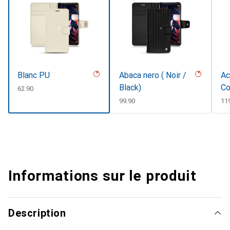
Blanc PU
Abaca nero ( Noir /
Ac
Black)
Co
CHF
62.90
CHF
99.90
CH
11
Informations sur le produit
Description