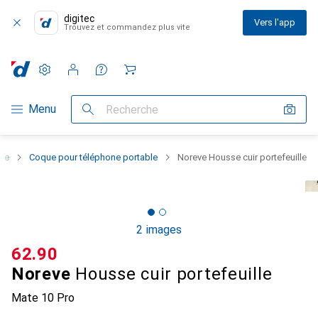
digitec
Vers l'app
Trouvez et commandez plus vite
Paramètres
Compte client
Listes de comparaison
Listes d'envies
Panier
Navigation par catégorie
Menu
Recherche
one
Coque pour téléphone portable
Noreve Housse cuir portefeuille
2 images
CHF
62.90
Noreve
Housse cuir portefeuille
Mate 10 Pro