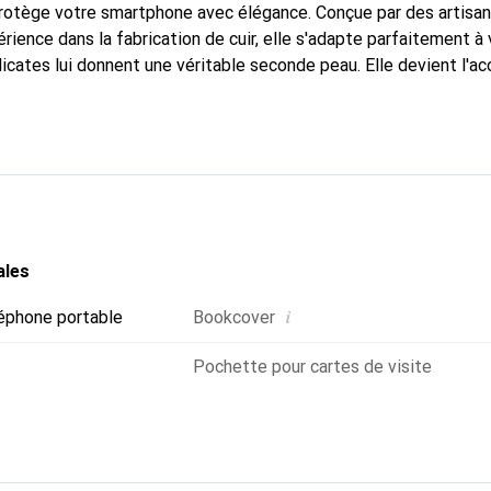
 protège votre smartphone avec élégance. Conçue par des artisa
rience dans la fabrication de cuir, elle s'adapte parfaitement à
icates lui donnent une véritable seconde peau. Elle devient l'ac
re smartphone. La marque Noreve est reconnue internationaleme
titue un choix fiable pour une clientèle exigeante.
ales
i
éphone portable
Bookcover
Pochette pour cartes de visite