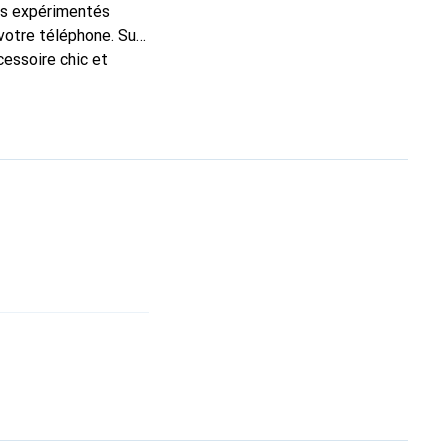
ns expérimentés
 votre téléphone. Sur
cessoire chic et
nt pour ses produits