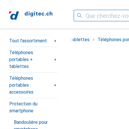
Recherche
Navigation par catégorie
timent
Téléphones portables + tablettes
Téléphones por
Tout l'assortiment
Téléphones
portables +
tablettes
Téléphones
portables :
accessoires
Protection du
smartphone
Bandoulière pour