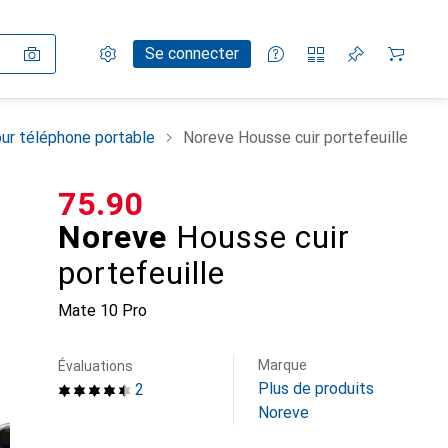
Paramètres
Compte client
Listes de comparaison
Listes d'envies
Panier
Se connecter
ur téléphone portable
Noreve Housse cuir portefeuille
CHF
75.90
Noreve
Housse cuir
portefeuille
Mate 10 Pro
Marque
Évaluations
Plus de produits
2
Noreve