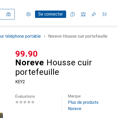
Paramètres
Compte client
Listes de comparaison
Listes d'envies
Panier
Se connecter
ur téléphone portable
Noreve Housse cuir portefeuille
CHF
99.90
Noreve
Housse cuir
portefeuille
KEY2
Marque
Évaluations
Plus de produits
Noreve