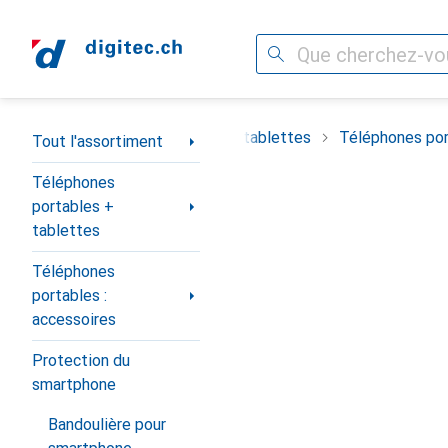
Recherche
Navigation par catégorie
timent
Téléphones portables + tablettes
Téléphones por
Tout l'assortiment
Téléphones
portables +
tablettes
Téléphones
portables :
accessoires
Protection du
smartphone
Bandoulière pour