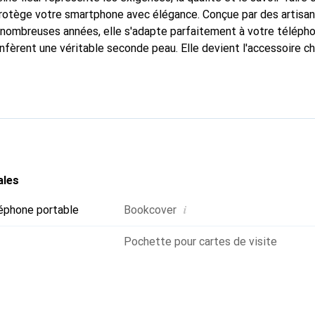
protège votre smartphone avec élégance. Conçue par des artisa
nombreuses années, elle s'adapte parfaitement à votre télépho
nfèrent une véritable seconde peau. Elle devient l'accessoire ch
Reconnaître internationalement pour ses produits de haute qual
 pour une clientèle exigeante.
ales
i
éphone portable
Bookcover
Pochette pour cartes de visite