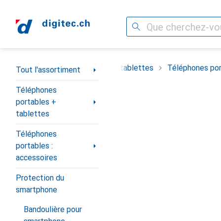
Recherche
Navigation par catégorie
timent
Téléphones portables + tablettes
Téléphones por
Tout l'assortiment
Téléphones
portables +
tablettes
Téléphones
portables :
accessoires
Protection du
smartphone
Bandoulière pour