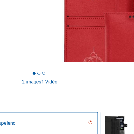
2 images
1 Vidéo
upelenc