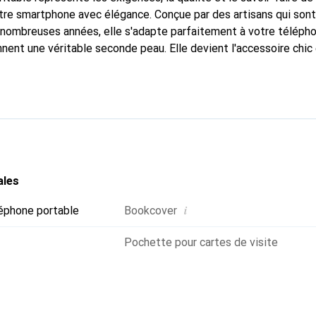
tre smartphone avec élégance. Conçue par des artisans qui son
nombreuses années, elle s'adapte parfaitement à votre télépho
nnent une véritable seconde peau. Elle devient l'accessoire chic
naissable à l'international pour ses produits de haute qualité,
ientèle exigeante.
ales
i
éphone portable
Bookcover
Pochette pour cartes de visite