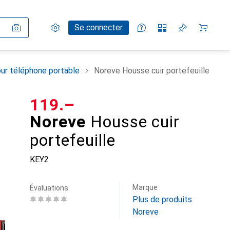
Paramètres
Compte client
Listes de comparaison
Listes d'envies
Panier
Se connecter
ur téléphone portable
Noreve Housse cuir portefeuille
CHF
119.–
Noreve
Housse cuir
portefeuille
KEY2
Marque
Évaluations
Plus de produits
Noreve