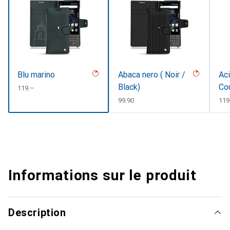
Blu marino
Abaca nero ( Noir /
Aci
Black)
Co
CHF
119.–
CHF
99.90
CH
119
Informations sur le produit
Description