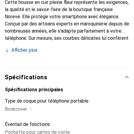
Cette housse en cuir pleine fleur représente les exigences,
la qualité et le savoir-faire de la boutique française
Noreve. Elle protège votre smartphone avec élégance.
Conçue par des artisans experts en maroquinerie depuis de
nombreuses années, elle s'adapte parfaitement à votre
téléphone. Sur mesure, ses courbes délicates lui confèrent
une véritable seconde peau. Elle devient l'accessoire chic
Afficher plus
et indispensable pour votre smartphone. Reconnaissante à
l'international pour ses produits de haute qualité, la
marque Noreve est un choix fiable pour une clientèle
exigeante.
Spécifications
Spécifications principales
Type de coque pour téléphone portable
i
Bookcover
Éventail de fonctions
Pochette pour cartes de visite