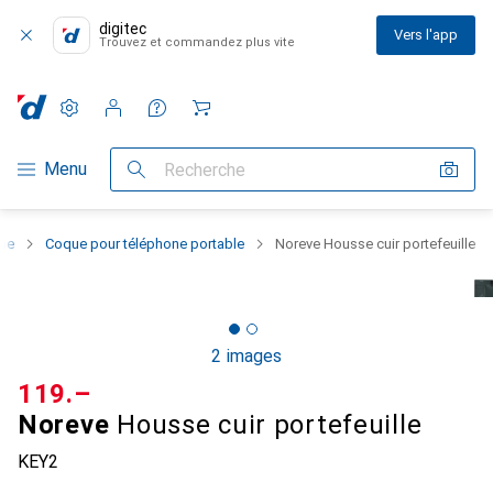
digitec
Vers l'app
Trouvez et commandez plus vite
Paramètres
Compte client
Listes de comparaison
Listes d'envies
Panier
Navigation par catégorie
Menu
Recherche
one
Coque pour téléphone portable
Noreve Housse cuir portefeuille
2 images
CHF
119.–
Noreve
Housse cuir portefeuille
KEY2