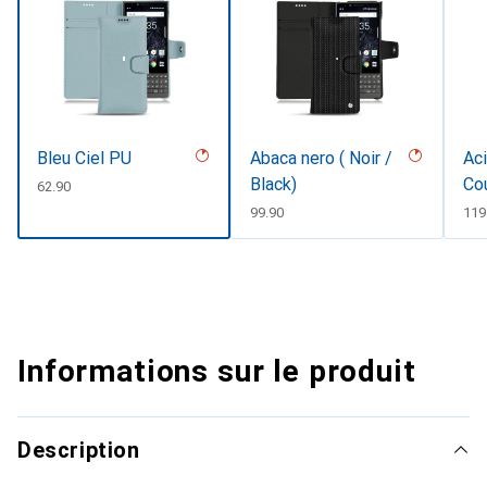
Bleu Ciel PU
Abaca nero ( Noir /
Aci
Black)
Co
CHF
62.90
CHF
99.90
CH
119
Informations sur le produit
Description