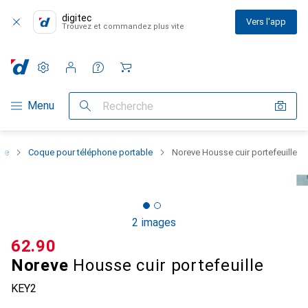
digitec
Vers l'app
Trouvez et commandez plus vite
Paramètres
Compte client
Listes de comparaison
Listes d'envies
Panier
Navigation par catégorie
Menu
Recherche
one
Coque pour téléphone portable
Noreve Housse cuir portefeuille
2 images
CHF
62.90
Noreve
Housse cuir portefeuille
KEY2