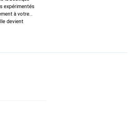
ns expérimentés
tement à votre
lle devient
nue
une clientèle