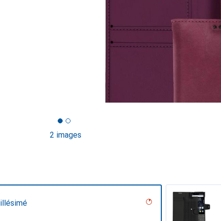
2 images
illésimé