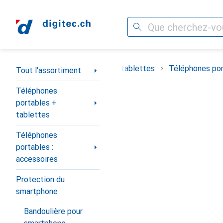
Recherche
Navigation par catégorie
timent
Téléphones portables + tablettes
Téléphones por
Tout l'assortiment
Téléphones
portables +
tablettes
Téléphones
portables :
accessoires
Protection du
smartphone
Bandoulière pour