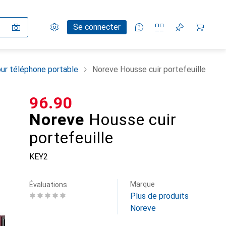
Paramètres
Compte client
Listes de comparaison
Listes d'envies
Panier
Se connecter
ur téléphone portable
Noreve Housse cuir portefeuille
CHF
96.90
Noreve
Housse cuir
portefeuille
KEY2
Marque
Évaluations
Plus de produits
Noreve