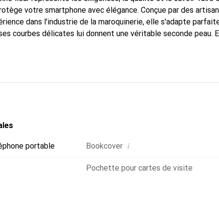
 protège votre smartphone avec élégance. Conçue par des artisa
rience dans l'industrie de la maroquinerie, elle s'adapte parfai
ses courbes délicates lui donnent une véritable seconde peau. E
dispensable pour votre smartphone. La marque Noreve est recon
ses produits de haute qualité et constitue un choix fiable pour 
ales
i
éphone portable
Bookcover
Pochette pour cartes de visite