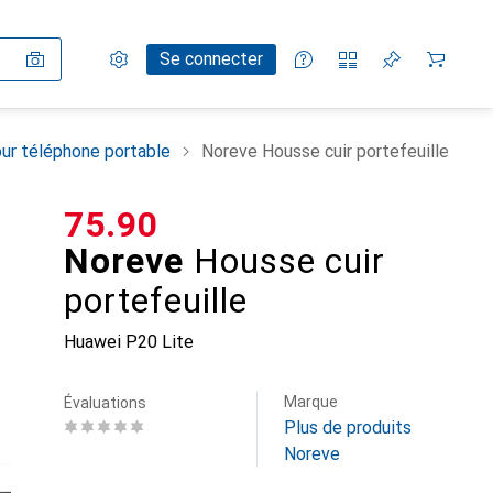
Paramètres
Compte client
Listes de comparaison
Listes d'envies
Panier
Se connecter
ur téléphone portable
Noreve Housse cuir portefeuille
CHF
75.90
Noreve
Housse cuir
portefeuille
Huawei P20 Lite
Marque
Évaluations
Plus de produits
Noreve