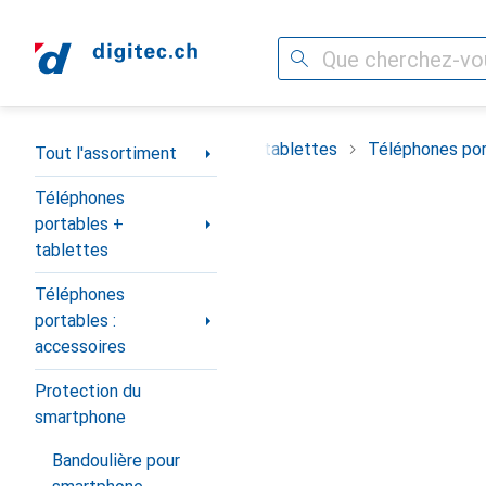
Recherche
Navigation par catégorie
timent
Téléphones portables + tablettes
Téléphones por
Tout l'assortiment
Téléphones
portables +
tablettes
Téléphones
portables :
accessoires
Protection du
smartphone
Bandoulière pour