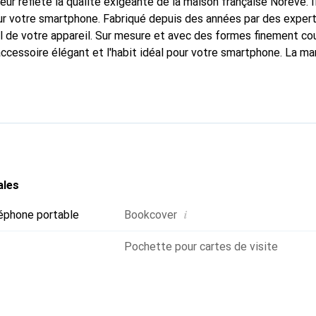
fleur reflète la qualité exigeante de la maison française Noreve. I
r votre smartphone. Fabriqué depuis des années par des experts
 de votre appareil. Sur mesure et avec des formes finement co
accessoire élégant et l'habit idéal pour votre smartphone. La m
ment pour ses produits de haute qualité et reste toujours un exc
ales
i
éphone portable
Bookcover
Pochette pour cartes de visite