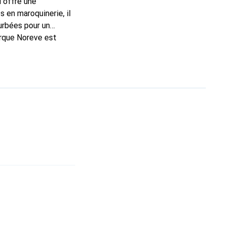
l offre une
 en maroquinerie, il
urbées pour un
arque Noreve est
ellent choix pour le