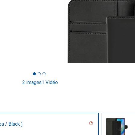
2 images
1 Vidéo
pa / Black )