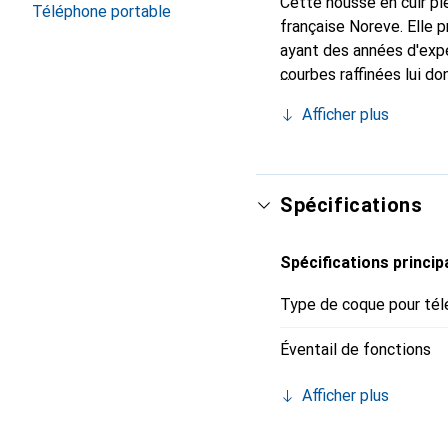
Cette housse en cuir ple
Téléphone portable
française Noreve. Elle
ayant des années d'expé
courbes raffinées lui do
pour votre smartphone. 
Afficher plus
Noreve est un choix fiab
Spécifications
Spécifications princip
Type de coque pour tél
Éventail de fonctions
Afficher plus