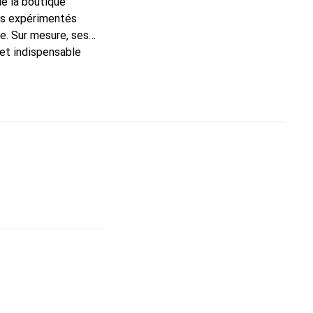
de la boutique
ns expérimentés
e. Sur mesure, ses
 et indispensable
ité, la marque