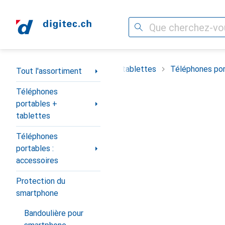
Recherche
Navigation par catégorie
timent
Téléphones portables + tablettes
Téléphones por
Tout l'assortiment
Téléphones
portables +
tablettes
Téléphones
portables :
accessoires
Protection du
smartphone
Bandoulière pour