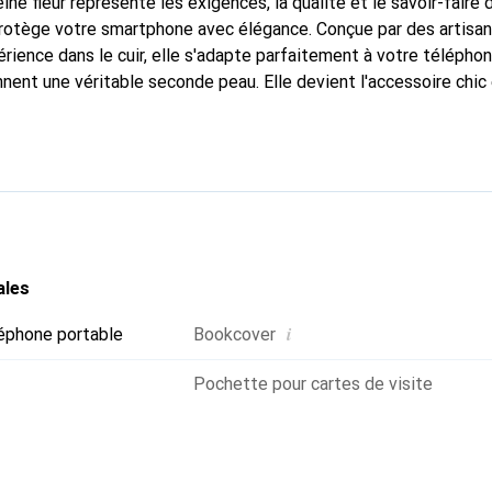
ine fleur représente les exigences, la qualité et le savoir-faire 
 protège votre smartphone avec élégance. Conçue par des artisa
rience dans le cuir, elle s'adapte parfaitement à votre téléphon
nnent une véritable seconde peau. Elle devient l'accessoire chic
Reconnaître internationalement pour ses produits de haute qual
le pour une clientèle exigeante.
ales
i
éphone portable
Bookcover
Pochette pour cartes de visite