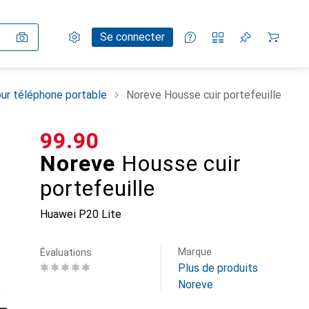
Paramètres
Compte client
Listes de comparaison
Listes d'envies
Panier
Se connecter
ur téléphone portable
Noreve Housse cuir portefeuille
CHF
99.90
Noreve
Housse cuir
portefeuille
Huawei P20 Lite
Marque
Évaluations
Plus de produits
Noreve