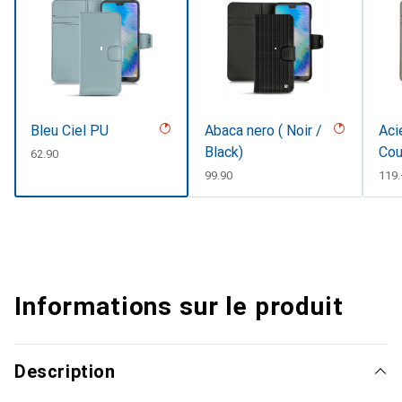
Bleu Ciel PU
Abaca nero ( Noir /
Aci
Black)
Cou
CHF
62.90
CHF
99.90
CHF
119
Informations sur le produit
Description