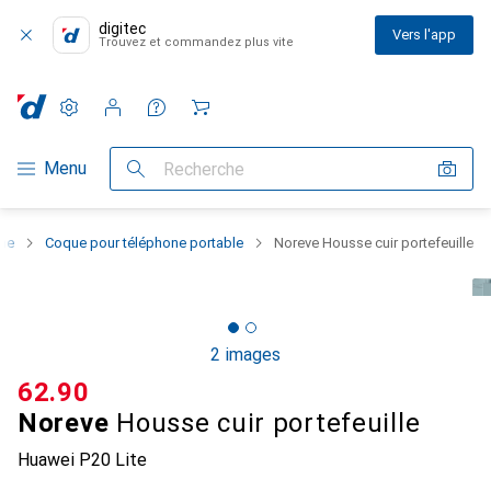
digitec
Vers l'app
Trouvez et commandez plus vite
Paramètres
Compte client
Listes de comparaison
Listes d'envies
Panier
Navigation par catégorie
Menu
Recherche
one
Coque pour téléphone portable
Noreve Housse cuir portefeuille
2 images
CHF
62.90
Noreve
Housse cuir portefeuille
Huawei P20 Lite