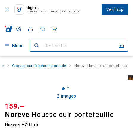
digitec
Vers l'app
Trouvez et commandez plus vite
Paramètres
Compte client
Listes de comparaison
Listes d'envies
Panier
Navigation par catégorie
Menu
Recherche
one
Coque pour téléphone portable
Noreve Housse cuir portefeuille
2 images
CHF
159.–
Noreve
Housse cuir portefeuille
Huawei P20 Lite