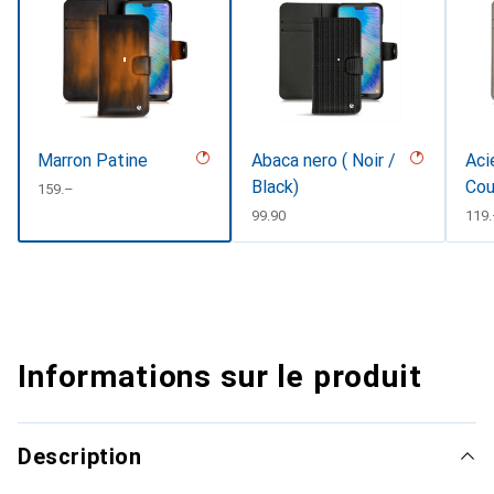
Marron Patine
Abaca nero ( Noir /
Aci
Black)
Cou
CHF
159.–
CHF
99.90
CHF
119
Informations sur le produit
Description