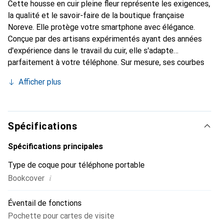
Cette housse en cuir pleine fleur représente les exigences,
la qualité et le savoir-faire de la boutique française
Noreve. Elle protège votre smartphone avec élégance.
Conçue par des artisans expérimentés ayant des années
d'expérience dans le travail du cuir, elle s'adapte
parfaitement à votre téléphone. Sur mesure, ses courbes
délicates lui confèrent une véritable seconde peau. Elle
Afficher plus
devient l'accessoire chic et indispensable pour votre
smartphone. Reconnaître à l'international pour ses produits
de haute qualité, la marque Noreve est un choix fiable pour
une clientèle exigeante.
Spécifications
Spécifications principales
Type de coque pour téléphone portable
i
Bookcover
Éventail de fonctions
Pochette pour cartes de visite