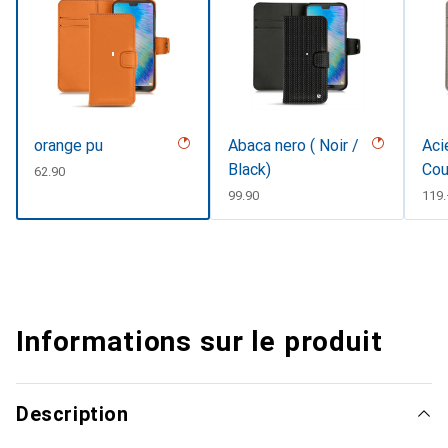
orange pu
Abaca nero ( Noir /
Aci
Black)
Cou
CHF
62.90
CHF
99.90
CHF
119
Informations sur le produit
Description