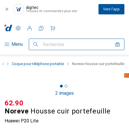
digitec
Vers l'app
Trouvez et commandez plus vite
Paramètres
Compte client
Listes de comparaison
Listes d'envies
Panier
Navigation par catégorie
Menu
Recherche
one
Coque pour téléphone portable
Noreve Housse cuir portefeuille
2 images
CHF
62.90
Noreve
Housse cuir portefeuille
Huawei P20 Lite