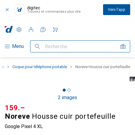
digitec
Vers l'app
Trouvez et commandez plus vite
Paramètres
Compte client
Listes de comparaison
Listes d'envies
Panier
Navigation par catégorie
Menu
Recherche
one
Coque pour téléphone portable
Noreve Housse cuir portefeuille
2 images
CHF
159.–
Noreve
Housse cuir portefeuille
Google Pixel 4 XL