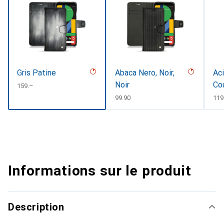
Gris Patine
Abaca Nero, Noir,
Aci
Noir
Co
CHF
159.–
CHF
99.90
CH
119
Informations sur le produit
Description