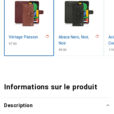
Vintage Passion
Abaca Nero, Noir,
Aci
Noir
Co
CHF
97.90
CHF
99.90
CH
119
Informations sur le produit
Description