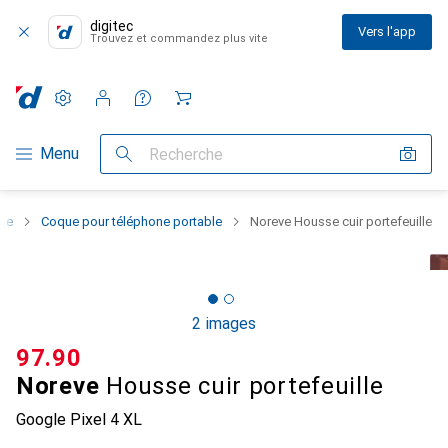
digitec
Vers l'app
Trouvez et commandez plus vite
Paramètres
Compte client
Listes de comparaison
Listes d'envies
Panier
Navigation par catégorie
Menu
Recherche
one
Coque pour téléphone portable
Noreve Housse cuir portefeuille
2 images
CHF
97.90
Noreve
Housse cuir portefeuille
Google Pixel 4 XL