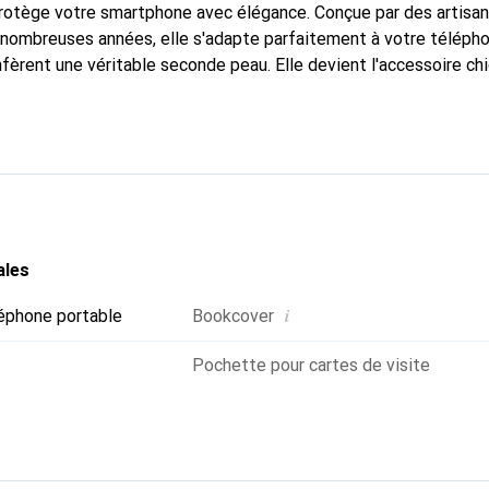
protège votre smartphone avec élégance. Conçue par des artisa
nombreuses années, elle s'adapte parfaitement à votre télépho
nfèrent une véritable seconde peau. Elle devient l'accessoire ch
Reconnaissable à l'international pour ses produits de haute qual
 pour une clientèle exigeante.
ales
i
éphone portable
Bookcover
Pochette pour cartes de visite