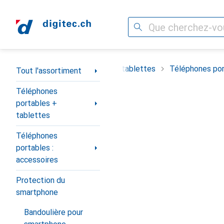
Recherche
Navigation par catégorie
timent
Téléphones portables + tablettes
Téléphones por
Tout l'assortiment
Téléphones
portables +
tablettes
Téléphones
portables :
accessoires
Protection du
smartphone
Bandoulière pour