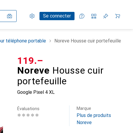
Paramètres
Compte client
Listes de comparaison
Listes d'envies
Panier
Se connecter
ur téléphone portable
Noreve Housse cuir portefeuille
CHF
119.–
Noreve
Housse cuir
portefeuille
Google Pixel 4 XL
Marque
Évaluations
Plus de produits
Noreve