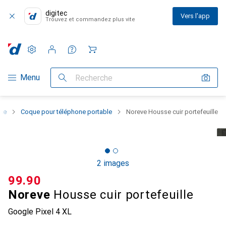
digitec
Vers l'app
Trouvez et commandez plus vite
Paramètres
Compte client
Listes de comparaison
Listes d'envies
Panier
Navigation par catégorie
Menu
Recherche
one
Coque pour téléphone portable
Noreve Housse cuir portefeuille
2 images
CHF
99.90
Noreve
Housse cuir portefeuille
Google Pixel 4 XL