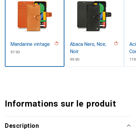
Mandarine vintage
Abaca Nero, Noir,
Aci
Noir
Co
CHF
97.90
CHF
99.90
CH
119
Informations sur le produit
Description