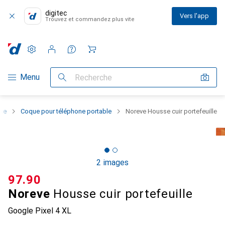
digitec
Vers l'app
Trouvez et commandez plus vite
Paramètres
Compte client
Listes de comparaison
Listes d'envies
Panier
Navigation par catégorie
Menu
Recherche
one
Coque pour téléphone portable
Noreve Housse cuir portefeuille
2 images
CHF
97.90
Noreve
Housse cuir portefeuille
Google Pixel 4 XL