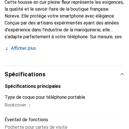
Cette housse en cuir pleine fleur représente les exigences,
la qualité et le savoir-faire de la boutique française
Noreve. Elle protège votre smartphone avec élégance.
Conçue par des artisans expérimentés ayant des années
d'expérience dans l'industrie de la maroquinerie, elle
s'adapte parfaitement à votre téléphone. Sur mesure, ses
courbes raffinées lui donnent une véritable seconde peau.
Afficher plus
Elle devient l'accessoire chic et indispensable pour votre
smartphone. Reconnaissable à l'international pour ses
produits de haute qualité, la marque Noreve est un choix
fiable pour une clientèle exigeante.
Spécifications
Spécifications principales
Type de coque pour téléphone portable
i
Bookcover
Éventail de fonctions
Pochette pour cartes de visite