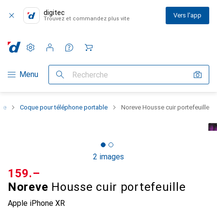
digitec
Vers l'app
Trouvez et commandez plus vite
Paramètres
Compte client
Listes de comparaison
Listes d'envies
Panier
Navigation par catégorie
Menu
Recherche
one
Coque pour téléphone portable
Noreve Housse cuir portefeuille
2 images
CHF
159.–
Noreve
Housse cuir portefeuille
Apple iPhone XR