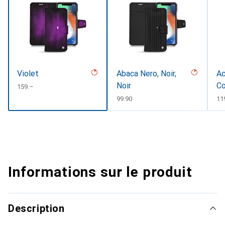
Violet
Abaca Nero, Noir,
Ac
Noir
Co
CHF
159.–
CHF
99.90
CH
11
Informations sur le produit
Description