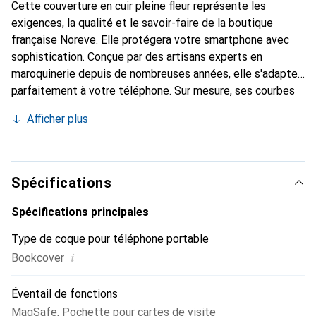
Cette couverture en cuir pleine fleur représente les
exigences, la qualité et le savoir-faire de la boutique
française Noreve. Elle protégera votre smartphone avec
sophistication. Conçue par des artisans experts en
maroquinerie depuis de nombreuses années, elle s'adapte
parfaitement à votre téléphone. Sur mesure, ses courbes
fines lui confèrent une véritable seconde peau. Elle
Afficher plus
deviendra l'accessoire chic et indispensable de votre
smartphone. Reconnu internationalement pour ses
produits haut de gamme, la marque Noreve est un choix sûr
pour une clientèle exigeante.
Spécifications
Spécifications principales
Type de coque pour téléphone portable
i
Bookcover
Éventail de fonctions
MagSafe
,
Pochette pour cartes de visite